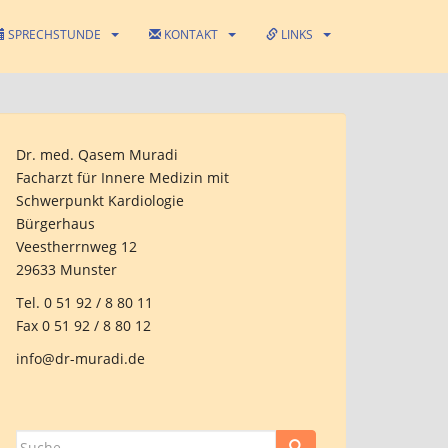
SPRECHSTUNDE
KONTAKT
LINKS
Dr. med. Qasem Muradi
Facharzt für Innere Medizin mit
Schwerpunkt Kardiologie
Bürgerhaus
Veestherrnweg 12
29633 Munster
Tel.
0 51 92 / 8 80 11
Fax 0 51 92 / 8 80 12
info@dr-muradi.de
Suche