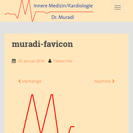
S
TOGGLE
k
i
p
t
o
muradi-favicon
m
a
i
20. Januar 2018
Fabian Fier
n
c
o
Vorherige
Nächste
n
t
e
n
t